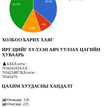
35.9%
41.7%
9%
13.5%
ХОЛБОО БАРИХ ХАЯГ
ИРГЭДИЙГ ХҮЛЭЭН АВЧ УУЛЗАХ ЦАГИЙН
ХУВААРЬ
БХБХэлтэс :
70342410ЗААХ :
70342348ГЗБХэлтэс :
70343470
ЦАХИМ ХУУДАСНЫ ХАНДАЛТ
Өнөөдөр: 126
Өчигдөр: 225