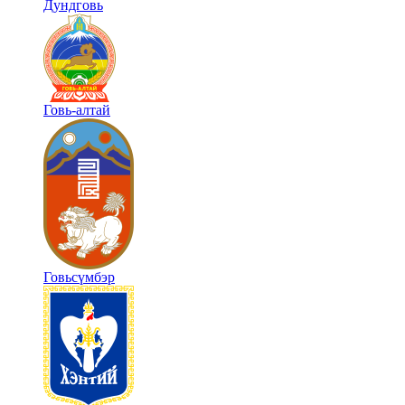
Дундговь
Говь-алтай
Говьсүмбэр