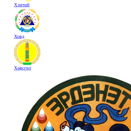
Хэнтий
Ховд
Хөвсгөл