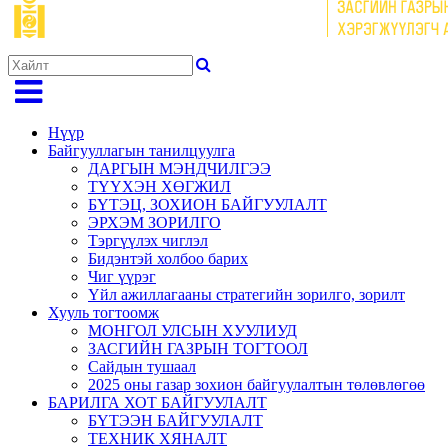
Нүүр
Байгууллагын танилцуулга
ДАРГЫН МЭНДЧИЛГЭЭ
ТҮҮХЭН ХӨГЖИЛ
БҮТЭЦ, ЗОХИОН БАЙГУУЛАЛТ
ЭРХЭМ ЗОРИЛГО
Тэргүүлэх чиглэл
Бидэнтэй холбоо барих
Чиг үүрэг
Үйл ажиллагааны стратегийн зорилго, зорилт
Хууль тогтоомж
МОНГОЛ УЛСЫН ХУУЛИУД
ЗАСГИЙН ГАЗРЫН ТОГТООЛ
Сайдын тушаал
2025 оны газар зохион байгуулалтын төлөвлөгөө
БАРИЛГА ХОТ БАЙГУУЛАЛТ
БҮТЭЭН БАЙГУУЛАЛТ
ТЕХНИК ХЯНАЛТ