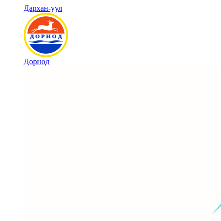
Дархан-уул
Дорнод