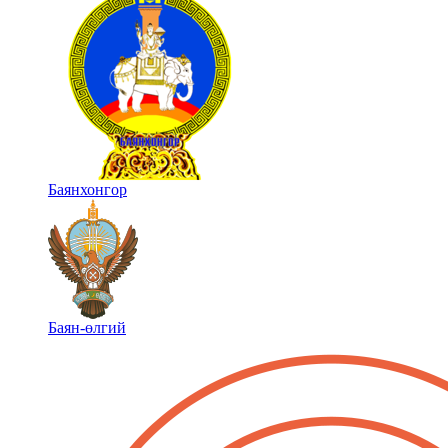
Баянхонгор
Баян-өлгий