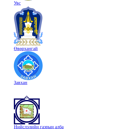
Увс
Өвөрхангай
Завхан
Нийслэлийн газрын алба