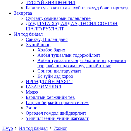
ТУСГАЙ ЗӨВШӨӨРӨЛ
Барилга угсралтын аж ахуй нэгжүүд болон иргэдэд
Захиргаа
Сургалт, семинарын төлөвлөгөө
ДУУДЛАГА ХУДАЛДАА, ТӨСӨЛ СОНГОН
ШАЛГАРУУЛАЛТ
Ил тод байдал
Санхүү, Шилэн данс
Хүний нөөц
Холбоо барих
Албан тушаалын тодорхойлолт
Албан тушаалтны эцэг /эх/-ийн нэр, өөрийн
нэр, албаны цахим шуудангийн хаяг
Сонгон шалгаруулалт
Ёс зүйн дэд хороо
ӨРГӨДЛИЙН МАЯГТ
ГАЗАР ӨМЧЛӨЛ
Мэдээ
Барилгын хөгжлийн төв
Газрын биржийн цахим систем
7хоног
Өргөдөл гомдол шийдвэрлэлт
Үйлчилгээний үнийн жагсаалт
Нүүр
Ил тод байдал
7хоног