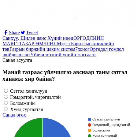
Share
Tweet
Санхүү, Шилэн данс
Хүний нөөц
ӨРГӨДЛИЙН
МАЯГТ
ГАЗАР ӨМЧЛӨЛ
Мэдээ
Барилгын хөгжлийн
төв
Газрын биржийн цахим систем
7хоног
Өргөдөл гомдол
шийдвэрлэлт
Үйлчилгээний үнийн жагсаалт
Санал асуулга
Манай газраас үйлчилгээ авснаар таны сэтгэл
ханамж хир байна?
Сэтгэл хангалуун
Гомдолтой, чирэгдэлтэй
Боломжийн
Хүнд сурталтай
Санал өгөх
Сэтгэл хангалуун
Гомдолтой, чирэгдэлтэй
Боломжийн
Хүнд сурталтай