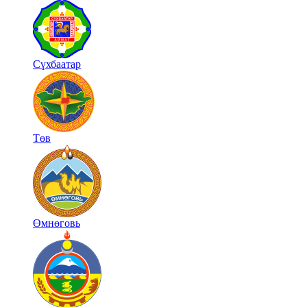
Сүхбаатар
Төв
Өмнөговь