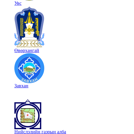
Увс
Өвөрхангай
Завхан
Нийслэлийн газрын алба