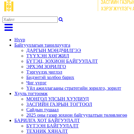
Нүүр
Байгууллагын танилцуулга
ДАРГЫН МЭНДЧИЛГЭЭ
ТҮҮХЭН ХӨГЖИЛ
БҮТЭЦ, ЗОХИОН БАЙГУУЛАЛТ
ЭРХЭМ ЗОРИЛГО
Тэргүүлэх чиглэл
Бидэнтэй холбоо барих
Чиг үүрэг
Үйл ажиллагааны стратегийн зорилго, зорилт
Хууль тогтоомж
МОНГОЛ УЛСЫН ХУУЛИУД
ЗАСГИЙН ГАЗРЫН ТОГТООЛ
Сайдын тушаал
2025 оны газар зохион байгуулалтын төлөвлөгөө
БАРИЛГА ХОТ БАЙГУУЛАЛТ
БҮТЭЭН БАЙГУУЛАЛТ
ТЕХНИК ХЯНАЛТ