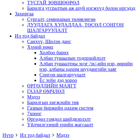
ТУСГАЙ ЗӨВШӨӨРӨЛ
Барилга угсралтын аж ахуй нэгжүүд болон иргэдэд
Захиргаа
Сургалт, семинарын төлөвлөгөө
ДУУДЛАГА ХУДАЛДАА, ТӨСӨЛ СОНГОН
ШАЛГАРУУЛАЛТ
Ил тод байдал
Санхүү, Шилэн данс
Хүний нөөц
Холбоо барих
Албан тушаалын тодорхойлолт
Албан тушаалтны эцэг /эх/-ийн нэр, өөрийн
нэр, албаны цахим шуудангийн хаяг
Сонгон шалгаруулалт
Ёс зүйн дэд хороо
ӨРГӨДЛИЙН МАЯГТ
ГАЗАР ӨМЧЛӨЛ
Мэдээ
Барилгын хөгжлийн төв
Газрын биржийн цахим систем
7хоног
Өргөдөл гомдол шийдвэрлэлт
Үйлчилгээний үнийн жагсаалт
Нүүр
Ил тод байдал
Мэдээ