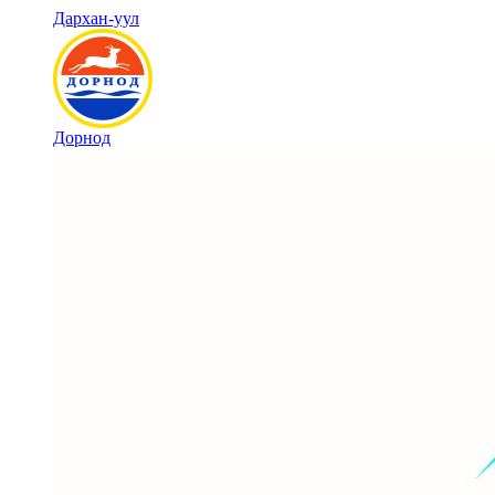
Дархан-уул
Дорнод