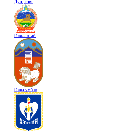
Дундговь
Говь-алтай
Говьсүмбэр