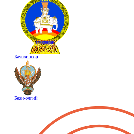
Баянхонгор
Баян-өлгий