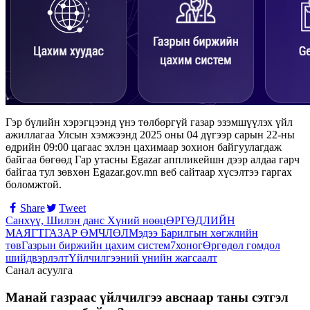
Гэр бүлийн хэрэгцээнд үнэ төлбөргүй газар эзэмшүүлэх үйл
ажиллагаа Улсын хэмжээнд 2025 оны 04 дүгээр сарын 22-ны
өдрийн 09:00 цагаас эхлэн цахимаар зохион байгуулагдаж
байгаа бөгөөд Гар утасны Egazar аппликейшн дээр алдаа гарч
байгаа тул зөвхөн Egazar.gov.mn веб сайтаар хүсэлтээ гаргах
боломжтой.
Share
Tweet
Санхүү, Шилэн данс
Хүний нөөц
ӨРГӨДЛИЙН
МАЯГТ
ГАЗАР ӨМЧЛӨЛ
Мэдээ
Барилгын хөгжлийн
төв
Газрын биржийн цахим систем
7хоног
Өргөдөл гомдол
шийдвэрлэлт
Үйлчилгээний үнийн жагсаалт
Санал асуулга
Манай газраас үйлчилгээ авснаар таны сэтгэл