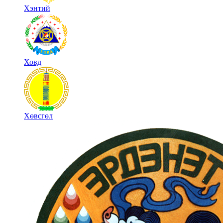
Хэнтий
Ховд
Хөвсгөл