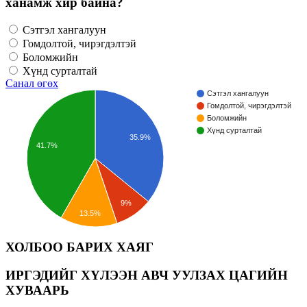
ханамж хир байна?
Сэтгэл хангалуун
Гомдолтой, чирэгдэлтэй
Боломжийн
Хүнд сурталтай
Санал өгөх
Сэтгэл хангалуун
Гомдолтой, чирэгдэлтэй
Боломжийн
Хүнд сурталтай
35.9%
41.7%
9%
13.5%
ХОЛБОО БАРИХ ХАЯГ
ИРГЭДИЙГ ХҮЛЭЭН АВЧ УУЛЗАХ ЦАГИЙН
ХУВААРЬ