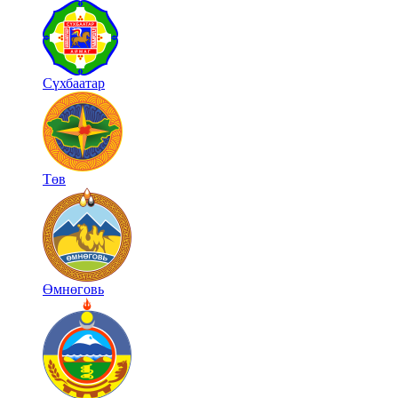
Сүхбаатар
Төв
Өмнөговь