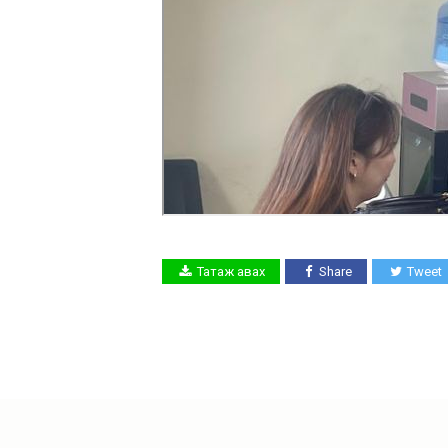
Татаж авах
Share
Tweet