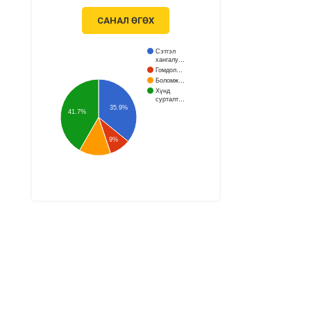
САНАЛ ӨГӨХ
Сэтгэл
хангалу…
Гомдол…
Боломж…
Хүнд
сурталт…
35.9%
41.7%
9%