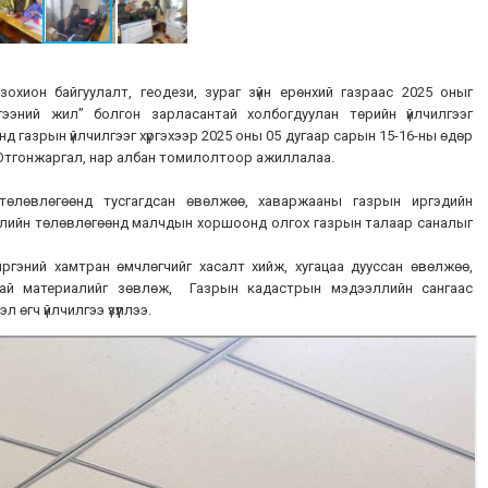
 зохион байгуулалт, геодези, зураг зүйн ерөнхий газраас 2025 оныг
лгээний жил” болгон зарласантай холбогдуулан төрийн үйлчилгээг
нд газрын үйлчилгээг хүргэхээр 2025 оны 05 дугаар сарын 15-16-ны өдөр
Отгонжаргал, нар албан томилолтоор ажиллалаа.
өлөвлөгөөнд тусгагдсан өвөлжөө, хаваржааны газрын иргэдийн
жилийн төлөвлөгөөнд малчдын хоршоонд олгох газрын талаар саналыг
эний хамтран өмчлөгчийг хасалт хийж, хугацаа дууссан өвөлжөө,
атай материалийг зөвлөж, Газрын кадастрын мэдээллийн сангаас
өгч үйлчилгээ үзүүллээ.