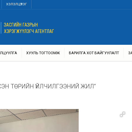
ХЭЛЭЛЦҮҮЛЭГ
ЛЦУУЛГА
ХУУЛЬ ТОГТООМЖ
БАРИЛГА ХОТ БАЙГУУЛАЛТ
З
СЭН ТӨРИЙН ҮЙЛЧИЛГЭЭНИЙ ЖИЛ”