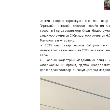
Засгийн газрын хэрэгжүүлэгч агентлаг Газар
“Иргэдийн итгэлийг хүлээсэн төрийн үйлчи
тасралтгүй хүргэх зорилгоор Хишиг-Өндөр сума
ахлах мэргэжилтэн С.Юмжав, мэргэжилтэн Н.
Томилолтын хугацаанд:
➢ 2025 оны газар зохион байгуулалтын т
материалыг хүлээн авч, мөн 2025 оны хагас 
авсан.
➢ Газрын кадастрын мэдээллийн санд 6 ирг
хаваржааны 18 иргэнд бүрдүүлэх шаардлаг
давхардсан тоогоор 60 гаруй иргэдэд мэдээлэл 