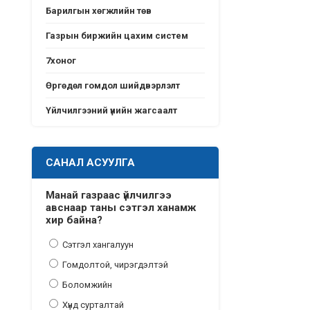
Барилгын хөгжлийн төв
Газрын биржийн цахим систем
7хоног
Өргөдөл гомдол шийдвэрлэлт
Үйлчилгээний үнийн жагсаалт
САНАЛ АСУУЛГА
Манай газраас үйлчилгээ
авснаар таны сэтгэл ханамж
хир байна?
Сэтгэл хангалуун
Гомдолтой, чирэгдэлтэй
Боломжийн
Хүнд сурталтай