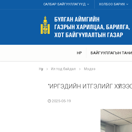
САЛБАР БАЙГУУЛЛАГУУД
ХОЛБОО БАРИХ
НҮҮР
БАЙГУУЛЛАГЫН ТАНИ
Нүүр
Ил тод байдал
Мэдээ
"ИРГЭДИЙН ИТГЭЛИЙГ ХҮЛЭЭ
2025-05-19