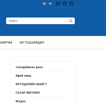
АХИРГАА
ИЛ ТОД БАЙДАЛ
Санхүү, Шилэн данс
Хүний нөөц
ӨРГӨДЛИЙН МАЯГТ
ГАЗАР ӨМЧЛӨЛ
Мэдээ