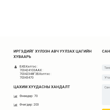
ИРГЭДИЙГ ХҮЛЭЭН АВЧ УУЛЗАХ ЦАГИЙН
САН
ХУВААРЬ
БХБХэлтэс :
70342410ЗААХ :
70342348ГЗБХэлтэс :
70343470
ЦАХИМ ХУУДАСНЫ ХАНДАЛТ
Өнөөдөр: 70
Өчигдөр: 203