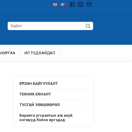
АХИРГАА
ИЛ ТОД БАЙДАЛ
БҮТЭЭН БАЙГУУЛАЛТ
ТЕХНИК ХЯНАЛТ
ТУСГАЙ ЗӨВШӨӨРӨЛ
Барилга угсралтын аж ахуй
нэгжүүд болон иргэдэд