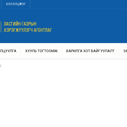
ХЭЛЭЛЦҮҮЛЭГ
ЛЦУУЛГА
ХУУЛЬ ТОГТООМЖ
БАРИЛГА ХОТ БАЙГУУЛАЛТ
З
Т