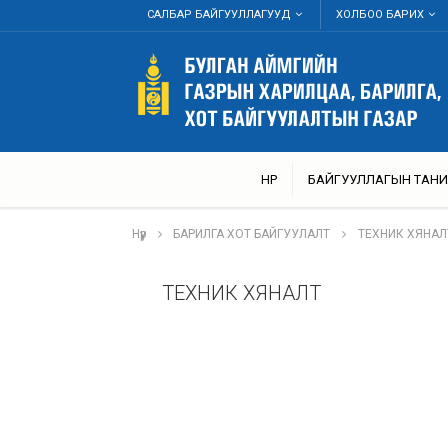
САЛБАР БАЙГУУЛЛАГУУД
ХОЛБОО БАРИХ
НҮҮР
БАЙГУУЛЛАГЫН ТАНИ
Нүүр
БАРИЛГА ХОТ БАЙГУУЛАЛТ
ТЕХНИК ХЯНАЛ
ТЕХНИК ХЯНАЛТ