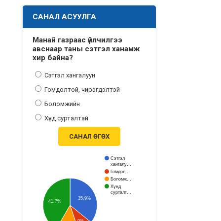
САНАЛ АСУУЛГА
Манай газраас үйлчилгээ
авснаар таны сэтгэл ханамж
хир байна?
Сэтгэл хангалуун
Гомдолтой, чирэгдэлтэй
Боломжийн
Хүнд сурталтай
САНАЛ ӨГӨХ
Сэтгэл
хангалу…
Гомдол…
Боломж…
Хүнд
сурталт…
35.9%
41.7%