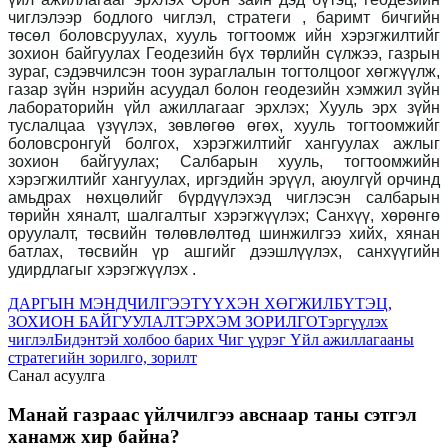
чиглэлээр бодлого чиглэл, стратеги , баримт бичгийн
төсөл боловсруулах, хууль тогтоомж ийн хэрэгжилтийг
зохион байгуулах Геодезийн бүх төрлийн сүлжээ, газрын
зураг, сэдэвчилсэн тоон зураглалын тогтолцоог хөгжүүлж,
газар зүйн нэрийн асуудал болон геодезийн хэмжил зүйн
лабораторийн үйл ажиллагааг эрхлэх; Хууль эрх зүйн
туслалцаа үзүүлэх, зөвлөгөө өгөх, хууль тогтоомжийг
боловсронгуй болгох, хэрэгжилтийг хангуулах ажлыг
зохион байгуулах; Салбарын хууль, тогтоомжийн
хэрэгжилтийг хангуулах, иргэдийн эрүүл, аюулгүй орчинд
амьдрах нөхцөлийг бүрдүүлэхэд чиглэсэн салбарын
төрийн хяналт, шалгалтыг хэрэгжүүлэх; Санхүү, хөрөнгө
оруулалт, төсвийн төлөвлөлтөд шинжилгээ хийх, хянан
батлах, төсвийн үр ашгийг дээшлүүлэх, санхүүгийн
удирдлагыг хэрэгжүүлэх .
ДАРГЫН МЭНДЧИЛГЭЭ
ТҮҮХЭН ХӨГЖИЛ
БҮТЭЦ,
ЗОХИОН БАЙГУУЛАЛТ
ЭРХЭМ ЗОРИЛГО
Тэргүүлэх
чиглэл
Бидэнтэй холбоо барих
Чиг үүрэг
Үйл ажиллагааны
стратегийн зорилго, зорилт
Санал асуулга
Манай газраас үйлчилгээ авснаар таны сэтгэл
ханамж хир байна?