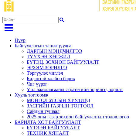
Нүүр
Байгууллагын танилцуулга
ДАРГЫН МЭНДЧИЛГЭЭ
ТҮҮХЭН ХӨГЖИЛ
БҮТЭЦ, ЗОХИОН БАЙГУУЛАЛТ
ЭРХЭМ ЗОРИЛГО
Тэргүүлэх чиглэл
Бидэнтэй холбоо барих
Чиг үүрэг
Үйл ажиллагааны стратегийн зорилго, зорилт
Хууль тогтоомж
МОНГОЛ УЛСЫН ХУУЛИУД
ЗАСГИЙН ГАЗРЫН ТОГТООЛ
Сайдын тушаал
2025 оны газар зохион байгуулалтын төлөвлөгөө
БАРИЛГА ХОТ БАЙГУУЛАЛТ
БҮТЭЭН БАЙГУУЛАЛТ
ТЕХНИК ХЯНАЛТ