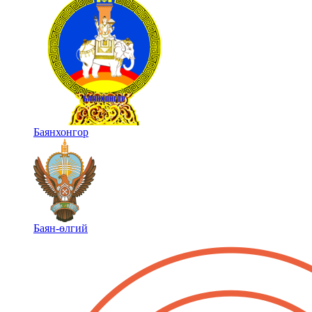
Баянхонгор
Баян-өлгий