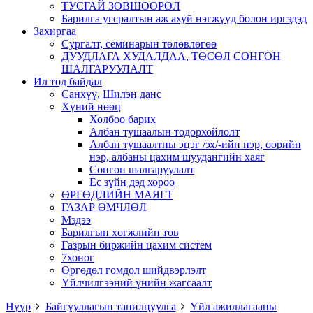
ТУСГАЙ ЗӨВШӨӨРӨЛ
Барилга угсралтын аж ахуй нэгжүүд болон иргэдэд
Захиргаа
Сургалт, семинарын төлөвлөгөө
ДУУДЛАГА ХУДАЛДАА, ТӨСӨЛ СОНГОН
ШАЛГАРУУЛАЛТ
Ил тод байдал
Санхүү, Шилэн данс
Хүний нөөц
Холбоо барих
Албан тушаалын тодорхойлолт
Албан тушаалтны эцэг /эх/-ийн нэр, өөрийн
нэр, албаны цахим шуудангийн хаяг
Сонгон шалгаруулалт
Ёс зүйн дэд хороо
ӨРГӨДЛИЙН МАЯГТ
ГАЗАР ӨМЧЛӨЛ
Мэдээ
Барилгын хөгжлийн төв
Газрын биржийн цахим систем
7хоног
Өргөдөл гомдол шийдвэрлэлт
Үйлчилгээний үнийн жагсаалт
Нүүр
Байгууллагын танилцуулга
Үйл ажиллагааны