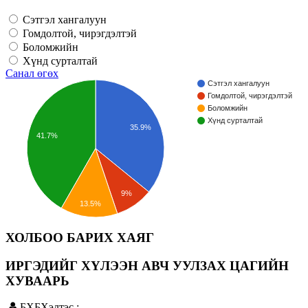
Сэтгэл хангалуун
Гомдолтой, чирэгдэлтэй
Боломжийн
Хүнд сурталтай
Санал өгөх
Сэтгэл хангалуун
Гомдолтой, чирэгдэлтэй
Боломжийн
Хүнд сурталтай
35.9%
41.7%
9%
13.5%
ХОЛБОО БАРИХ ХАЯГ
ИРГЭДИЙГ ХҮЛЭЭН АВЧ УУЛЗАХ ЦАГИЙН
ХУВААРЬ
БХБХэлтэс :