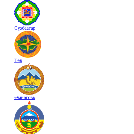
Сүхбаатар
Төв
Өмнөговь