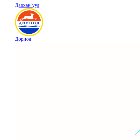
Дархан-уул
Дорнод