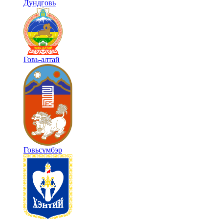
Дундговь
Говь-алтай
Говьсүмбэр