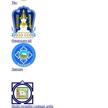
Увс
Өвөрхангай
Завхан
Нийслэлийн газрын алба