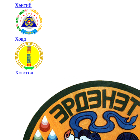
Хэнтий
Ховд
Хөвсгөл