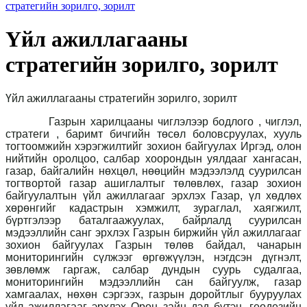
стратегийн зорилго, зорилт
Үйл ажиллагааны
стратегийн зорилго, зорилт
Үйл ажиллагааны стратегийн зорилго, зорилт
Газрын харилцааны чиглэлээр бодлого , чиглэл,
стратеги , баримт бичгийн төсөл боловсруулах, хууль
тогтоомжийн хэрэгжилтийг зохион байгуулах Иргэд, олон
нийтийн оролцоо, салбар хоорондын уялдааг хангасан,
газар, байгалийн нөхцөл, нөөцийн мэдээлэлд суурилсан
тогтвортой газар ашиглалтыг төлөвлөх, газар зохион
байгуулалтын үйл ажиллагааг эрхлэх Газар, үл хөдлөх
хөрөнгийг кадастрын хэмжилт, зураглал, хаягжилт,
бүртгэлээр баталгаажуулах, байрлалд суурилсан
мэдээллийн санг эрхлэх Газрын биржийн үйл ажиллагааг
зохион байгуулах Газрын төлөв байдал, чанарын
мониторингийн сүлжээг өргөжүүлэн, нэгдсэн дүгнэлт,
зөвлөмж гаргаж, салбар дундын суурь судалгаа,
мониторингийн мэдээллийн сан байгуулж, газар
хамгаалах, нөхөн сэргээх, газрын доройтлыг бууруулах
үйл ажиллагааг эрхлэх Орон зайн дэд бүтэц, геодезийн