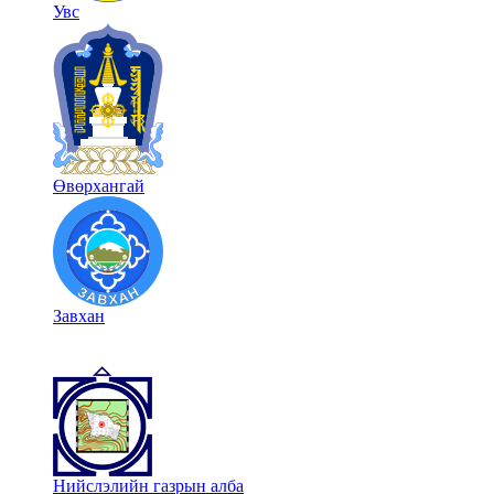
Увс
Өвөрхангай
Завхан
Нийслэлийн газрын алба