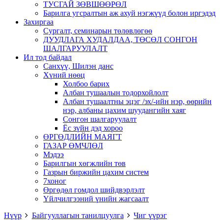
ТУСГАЙ ЗӨВШӨӨРӨЛ
Барилга угсралтын аж ахуй нэгжүүд болон иргэдэд
Захиргаа
Сургалт, семинарын төлөвлөгөө
ДУУДЛАГА ХУДАЛДАА, ТӨСӨЛ СОНГОН
ШАЛГАРУУЛАЛТ
Ил тод байдал
Санхүү, Шилэн данс
Хүний нөөц
Холбоо барих
Албан тушаалын тодорхойлолт
Албан тушаалтны эцэг /эх/-ийн нэр, өөрийн
нэр, албаны цахим шуудангийн хаяг
Сонгон шалгаруулалт
Ёс зүйн дэд хороо
ӨРГӨДЛИЙН МАЯГТ
ГАЗАР ӨМЧЛӨЛ
Мэдээ
Барилгын хөгжлийн төв
Газрын биржийн цахим систем
7хоног
Өргөдөл гомдол шийдвэрлэлт
Үйлчилгээний үнийн жагсаалт
Нүүр
Байгууллагын танилцуулга
Чиг үүрэг