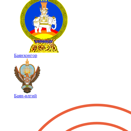
Баянхонгор
Баян-өлгий