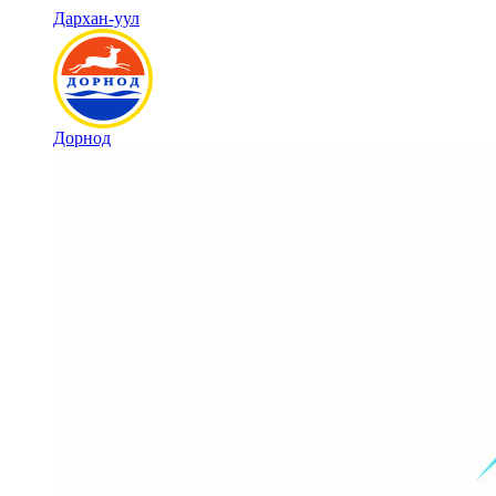
Дархан-уул
Дорнод