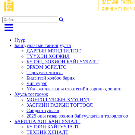
Нүүр
Байгууллагын танилцуулга
ДАРГЫН МЭНДЧИЛГЭЭ
ТҮҮХЭН ХӨГЖИЛ
БҮТЭЦ, ЗОХИОН БАЙГУУЛАЛТ
ЭРХЭМ ЗОРИЛГО
Тэргүүлэх чиглэл
Бидэнтэй холбоо барих
Чиг үүрэг
Үйл ажиллагааны стратегийн зорилго, зорилт
Хууль тогтоомж
МОНГОЛ УЛСЫН ХУУЛИУД
ЗАСГИЙН ГАЗРЫН ТОГТООЛ
Сайдын тушаал
2025 оны газар зохион байгуулалтын төлөвлөгөө
БАРИЛГА ХОТ БАЙГУУЛАЛТ
БҮТЭЭН БАЙГУУЛАЛТ
ТЕХНИК ХЯНАЛТ