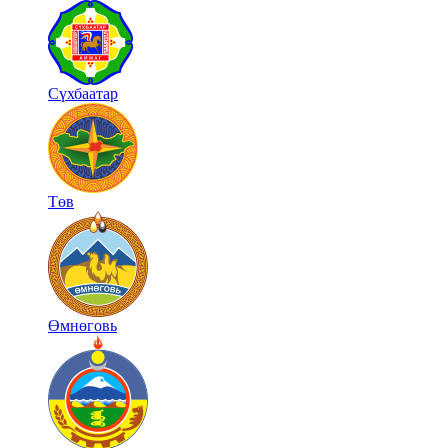
Сүхбаатар
Төв
Өмнөговь