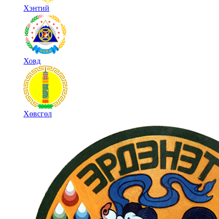
Хэнтий
Ховд
Хөвсгөл