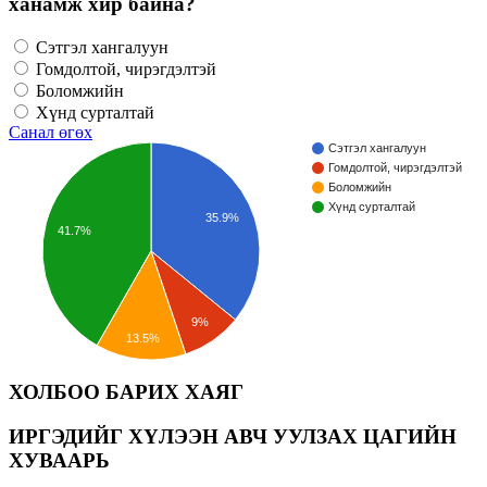
ханамж хир байна?
Сэтгэл хангалуун
Гомдолтой, чирэгдэлтэй
Боломжийн
Хүнд сурталтай
Санал өгөх
Сэтгэл хангалуун
Гомдолтой, чирэгдэлтэй
Боломжийн
Хүнд сурталтай
35.9%
41.7%
9%
13.5%
ХОЛБОО БАРИХ ХАЯГ
ИРГЭДИЙГ ХҮЛЭЭН АВЧ УУЛЗАХ ЦАГИЙН
ХУВААРЬ