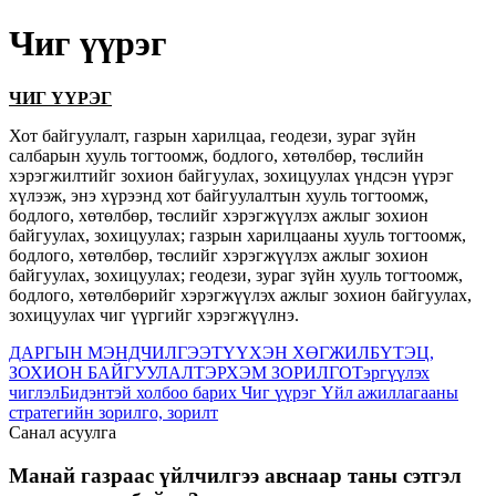
Чиг үүрэг
ЧИГ ҮҮРЭГ
Хот байгуулалт, газрын харилцаа, геодези, зураг зүйн
салбарын хууль тогтоомж, бодлого, хөтөлбөр, төслийн
хэрэгжилтийг зохион байгуулах, зохицуулах үндсэн үүрэг
хүлээж, энэ хүрээнд хот байгуулалтын хууль тогтоомж,
бодлого, хөтөлбөр, төслийг хэрэгжүүлэх ажлыг зохион
байгуулах, зохицуулах; газрын харилцааны хууль тогтоомж,
бодлого, хөтөлбөр, төслийг хэрэгжүүлэх ажлыг зохион
байгуулах, зохицуулах; геодези, зураг зүйн хууль тогтоомж,
бодлого, хөтөлбөрийг хэрэгжүүлэх ажлыг зохион байгуулах,
зохицуулах чиг үүргийг хэрэгжүүлнэ.
ДАРГЫН МЭНДЧИЛГЭЭ
ТҮҮХЭН ХӨГЖИЛ
БҮТЭЦ,
ЗОХИОН БАЙГУУЛАЛТ
ЭРХЭМ ЗОРИЛГО
Тэргүүлэх
чиглэл
Бидэнтэй холбоо барих
Чиг үүрэг
Үйл ажиллагааны
стратегийн зорилго, зорилт
Санал асуулга
Манай газраас үйлчилгээ авснаар таны сэтгэл