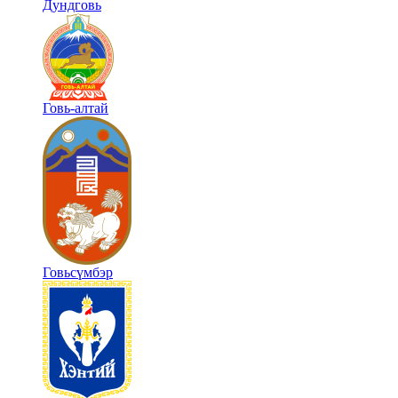
Дундговь
Говь-алтай
Говьсүмбэр