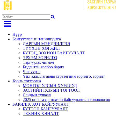
Нүүр
Байгууллагын танилцуулга
ДАРГЫН МЭНДЧИЛГЭЭ
ТҮҮХЭН ХӨГЖИЛ
БҮТЭЦ, ЗОХИОН БАЙГУУЛАЛТ
ЭРХЭМ ЗОРИЛГО
Тэргүүлэх чиглэл
Бидэнтэй холбоо барих
Чиг үүрэг
Үйл ажиллагааны стратегийн зорилго, зорилт
Хууль тогтоомж
МОНГОЛ УЛСЫН ХУУЛИУД
ЗАСГИЙН ГАЗРЫН ТОГТООЛ
Сайдын тушаал
2025 оны газар зохион байгуулалтын төлөвлөгөө
БАРИЛГА ХОТ БАЙГУУЛАЛТ
БҮТЭЭН БАЙГУУЛАЛТ
ТЕХНИК ХЯНАЛТ