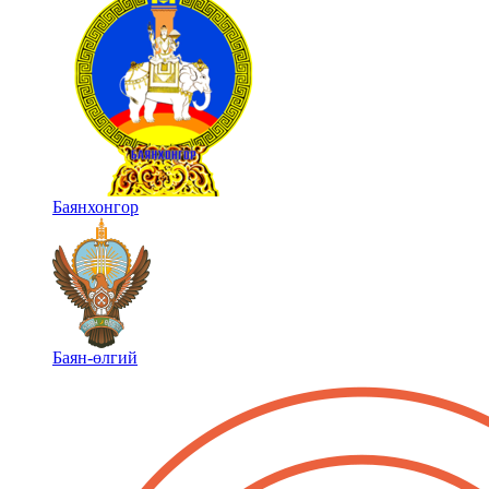
Баянхонгор
Баян-өлгий