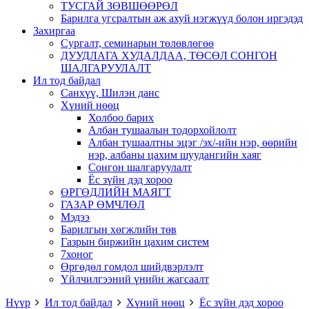
ТУСГАЙ ЗӨВШӨӨРӨЛ
Барилга угсралтын аж ахуй нэгжүүд болон иргэдэд
Захиргаа
Сургалт, семинарын төлөвлөгөө
ДУУДЛАГА ХУДАЛДАА, ТӨСӨЛ СОНГОН
ШАЛГАРУУЛАЛТ
Ил тод байдал
Санхүү, Шилэн данс
Хүний нөөц
Холбоо барих
Албан тушаалын тодорхойлолт
Албан тушаалтны эцэг /эх/-ийн нэр, өөрийн
нэр, албаны цахим шуудангийн хаяг
Сонгон шалгаруулалт
Ёс зүйн дэд хороо
ӨРГӨДЛИЙН МАЯГТ
ГАЗАР ӨМЧЛӨЛ
Мэдээ
Барилгын хөгжлийн төв
Газрын биржийн цахим систем
7хоног
Өргөдөл гомдол шийдвэрлэлт
Үйлчилгээний үнийн жагсаалт
Нүүр
Ил тод байдал
Хүний нөөц
Ёс зүйн дэд хороо