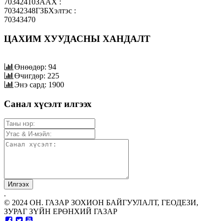
70342410ЗААХ :
70342348ГЗБХэлтэс :
70343470
ЦАХИМ ХУУДАСНЫ ХАНДАЛТ
Өнөөдөр: 94
Өчигдөр: 225
Энэ сард: 1900
Санал хүсэлт илгээх
.
© 2024 ОН. ГАЗАР ЗОХИОН БАЙГУУЛАЛТ, ГЕОДЕЗИ,
ЗУРАГ ЗҮЙН ЕРӨНХИЙ ГАЗАР