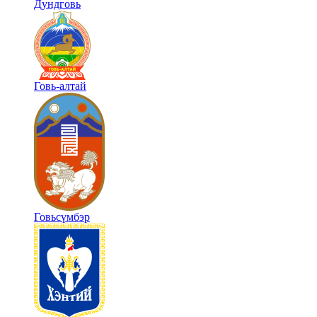
Дундговь
Говь-алтай
Говьсүмбэр