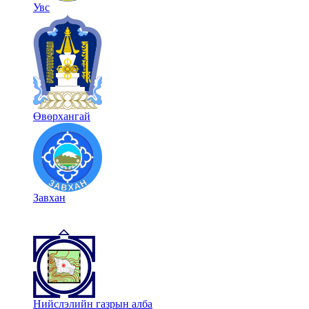
Увс
Өвөрхангай
Завхан
Нийслэлийн газрын алба