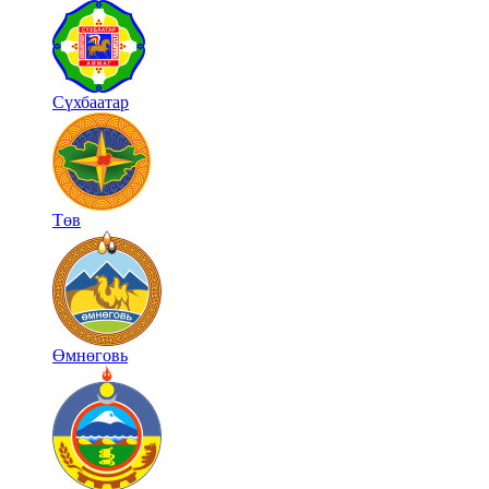
Сүхбаатар
Төв
Өмнөговь