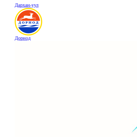
Дархан-уул
Дорнод