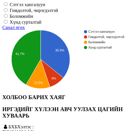
Сэтгэл хангалуун
Гомдолтой, чирэгдэлтэй
Боломжийн
Хүнд сурталтай
Санал өгөх
Сэтгэл хангалуун
Гомдолтой, чирэгдэлтэй
Боломжийн
Хүнд сурталтай
35.9%
41.7%
9%
13.5%
ХОЛБОО БАРИХ ХАЯГ
ИРГЭДИЙГ ХҮЛЭЭН АВЧ УУЛЗАХ ЦАГИЙН
ХУВААРЬ
БХБХэлтэс :