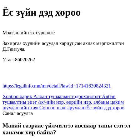
Ёс зүйн дэд хороо
Мэдээллийн эх сурвалж:
Захиргаа хуулийн асуудал хариуцсан ахлах мэргэжилтэн
Д.Гантуяа.
Утас: 86020262
https://legalinfo.mn/mn/detail?lawId=17141630824321
Холбоо барих
Албан тушаалын тодорхойлолт
Албан
тушаалтны эцэг /эх/-ийн нэр, өөрийн нэр, албаны цахим
шуудангийн хаяг
Сонгон шалгаруулалт
Ёс зүйн дэд хороо
Санал асуулга
Манай газраас үйлчилгээ авснаар таны сэтгэл
ханамж хир байна?