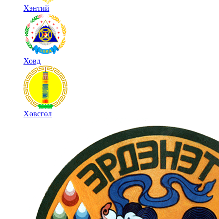
Хэнтий
Ховд
Хөвсгөл