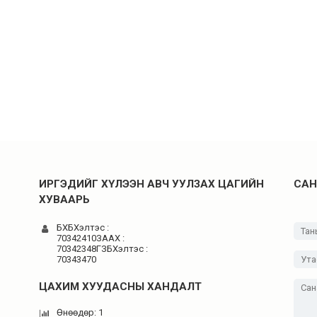
ИРГЭДИЙГ ХҮЛЭЭН АВЧ УУЛЗАХ ЦАГИЙН
САН
ХУВААРЬ
БХБХэлтэс :
70342410ЗААХ :
70342348ГЗБХэлтэс :
70343470
ЦАХИМ ХУУДАСНЫ ХАНДАЛТ
Өнөөдөр: 1