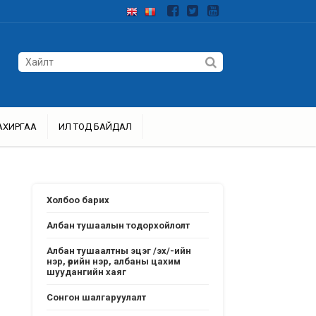
АХИРГАА
ИЛ ТОД БАЙДАЛ
Холбоо барих
Албан тушаалын тодорхойлолт
Албан тушаалтны эцэг /эх/-ийн
нэр, өөрийн нэр, албаны цахим
шуудангийн хаяг
Сонгон шалгаруулалт