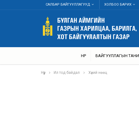
САЛБАР БАЙГУУЛЛАГУУД
ХОЛБОО БАРИХ
НҮҮР
БАЙГУУЛЛАГЫН ТАНИ
Нүүр
Ил тод байдал
Хүний нөөц