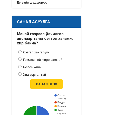
Ёс зүйн дэд хороо
САНАЛ АСУУЛГА
Манай газраас үйлчилгээ
авснаар таны сэтгэл ханамж
хир байна?
Сэтгэл хангалуун
Гомдолтой, чирэгдэлтэй
Боломжийн
Хүнд сурталтай
САНАЛ ӨГӨХ
Сэтгэл
хангалу…
Гомдол…
Боломж…
Хүнд
сурталт…