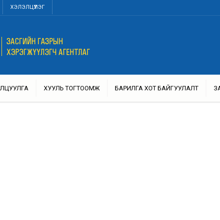
ХЭЛЭЛЦҮҮЛЭГ
ЛЦУУЛГА
ХУУЛЬ ТОГТООМЖ
БАРИЛГА ХОТ БАЙГУУЛАЛТ
З