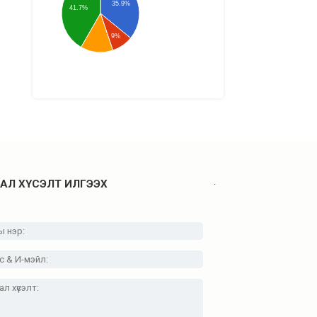
35.9%
41.7%
9%
.
АЛ ХҮСЭЛТ ИЛГЭЭХ